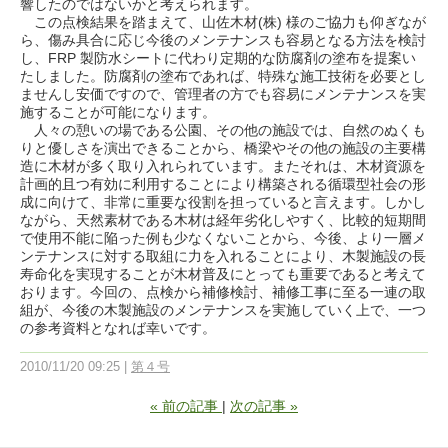
響したのではないかと考えられます。
この点検結果を踏まえて、山佐木材(株) 様のご協力も仰ぎなが
ら、傷み具合に応じ今後のメンテナンスも容易となる方法を検討
し、FRP 製防水シートに代わり定期的な防腐剤の塗布を提案い
たしました。防腐剤の塗布であれば、特殊な施工技術を必要とし
ませんし安価ですので、管理者の方でも容易にメンテナンスを実
施することが可能になります。
人々の憩いの場である公園、その他の施設では、自然のぬくも
りと優しさを演出できることから、橋梁やその他の施設の主要構
造に木材が多く取り入れられています。またそれは、木材資源を
計画的且つ有効に利用することにより構築される循環型社会の形
成に向けて、非常に重要な役割を担っていると言えます。しかし
ながら、天然素材である木材は経年劣化しやすく、比較的短期間
で使用不能に陥った例も少なくないことから、今後、より一層メ
ンテナンスに対する取組に力を入れることにより、木製施設の長
寿命化を実現することが木材普及にとっても重要であると考えて
おります。今回の、点検から補修検討、補修工事に至る一連の取
組が、今後の木製施設のメンテナンスを実施していく上で、一つ
の参考資料となれば幸いです。
2010/11/20 09:25
第４号
«
前の記事
次の記事
»