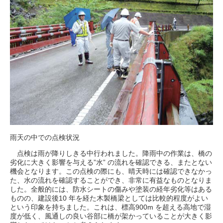
雨天の中での点検状況
点検は雨が降りしきる中行われました。降雨中の作業は、橋の
劣化に大きく影響を与える”水” の流れを確認できる、またとない
機会となります。この点検の際にも、晴天時には確認できなかっ
た、水の流れを確認することができ、非常に有益なものとなりま
した。全般的には、防水シートの傷みや塗装の経年劣化等はある
ものの、建設後10 年を経た木製橋梁としては比較的程度がよい
という印象を持ちました。これは、標高900m を超える高地で湿
度が低く、風通しの良い谷部に橋が架かっていることが大きく影