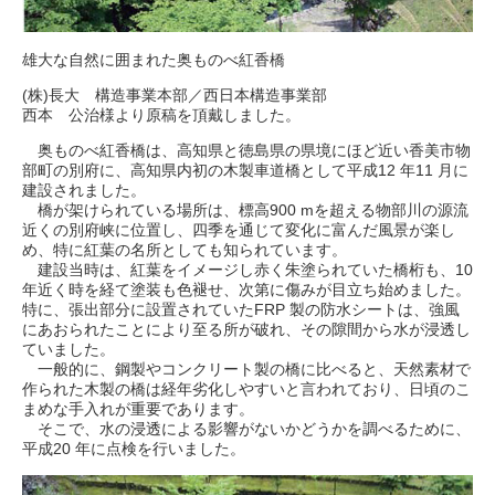
雄大な自然に囲まれた奥ものべ紅香橋
(株)長大 構造事業本部／西日本構造事業部
西本 公治様より原稿を頂戴しました。
奥ものべ紅香橋は、高知県と徳島県の県境にほど近い香美市物
部町の別府に、高知県内初の木製車道橋として平成12 年11 月に
建設されました。
橋が架けられている場所は、標高900 mを超える物部川の源流
近くの別府峡に位置し、四季を通じて変化に富んだ風景が楽し
め、特に紅葉の名所としても知られています。
建設当時は、紅葉をイメージし赤く朱塗られていた橋桁も、10
年近く時を経て塗装も色褪せ、次第に傷みが目立ち始めました。
特に、張出部分に設置されていたFRP 製の防水シートは、強風
にあおられたことにより至る所が破れ、その隙間から水が浸透し
ていました。
一般的に、鋼製やコンクリート製の橋に比べると、天然素材で
作られた木製の橋は経年劣化しやすいと言われており、日頃のこ
まめな手入れが重要であります。
そこで、水の浸透による影響がないかどうかを調べるために、
平成20 年に点検を行いました。